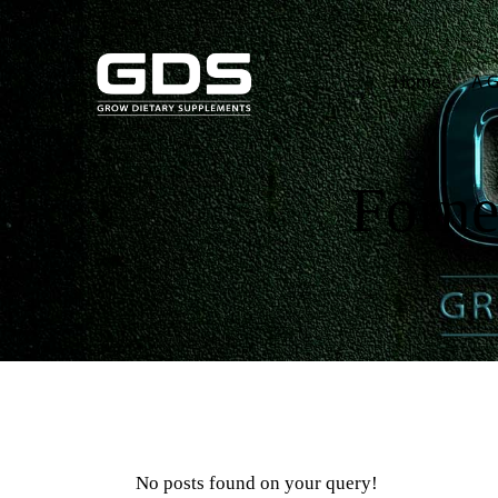
Home
A 
Forne
No posts found on your query!