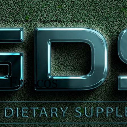
GDS
Soluções
Segmentos
Contato
Frascos